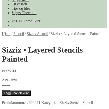
Til kassen
Tips og ideer
Vipps Checkout
kr
0.00
0 produkter
Hjem
/
Stencil
/
Sizzix Stencil
/
Sizzix • Layered Stencils Painted
Sizzix • Layered Stencils
Painted
kr
325.00
5 på lager
Sizzix
•
Legg i handlekurv
Layered
Stencils
Produktnummer:
666271
Kategorier:
Sizzix Stencil
,
Stencil
Painted