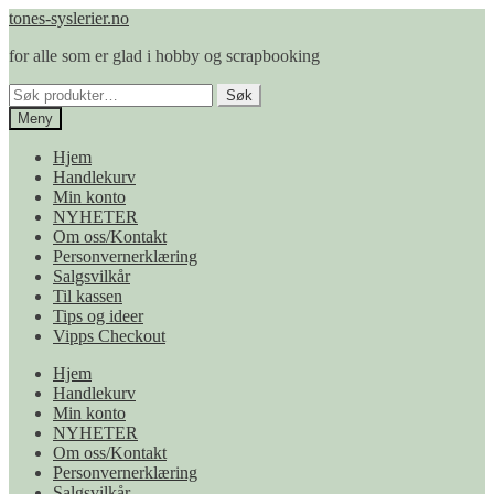
Hopp
Hopp
tones-syslerier.no
til
til
for alle som er glad i hobby og scrapbooking
navigasjon
innhold
Søk
Søk
etter:
Meny
Hjem
Handlekurv
Min konto
NYHETER
Om oss/Kontakt
Personvernerklæring
Salgsvilkår
Til kassen
Tips og ideer
Vipps Checkout
Hjem
Handlekurv
Min konto
NYHETER
Om oss/Kontakt
Personvernerklæring
Salgsvilkår