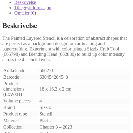
antall
Beskrivelse
Tilleggsinformasjon
Omtaler (0)
Beskrivelse
The Painted Layered Stencil is a celebration of abstract shapes that
are perfect as a background design for cardmaking and
papercrafting. Experiment with color using a Sizzix Craft Tool
(665798) and Blending Head (662880) to build up color intensity
across the 4 stencil layers.
Artikelcode
666271
Barcode
630454284543
Product
dimensions
18 x 16,2 x 2 cm
(LxWxH)
Volume pieces
4
Brand
Sizzix
Product type
Stencil
Material
Plastic
Collection
Chapter 3 – 2023