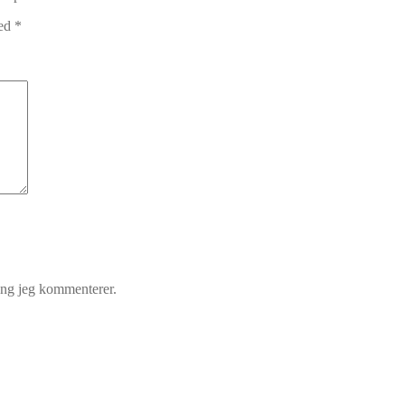
med
*
gang jeg kommenterer.