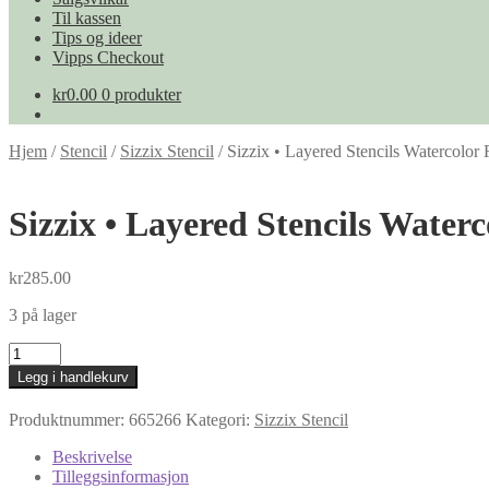
Til kassen
Tips og ideer
Vipps Checkout
kr
0.00
0 produkter
Hjem
/
Stencil
/
Sizzix Stencil
/
Sizzix • Layered Stencils Watercolor
Sizzix • Layered Stencils Waterc
kr
285.00
3 på lager
Sizzix
•
Legg i handlekurv
Layered
Stencils
Produktnummer:
665266
Kategori:
Sizzix Stencil
Watercolor
Roses
Beskrivelse
4pcs
Tilleggsinformasjon
antall