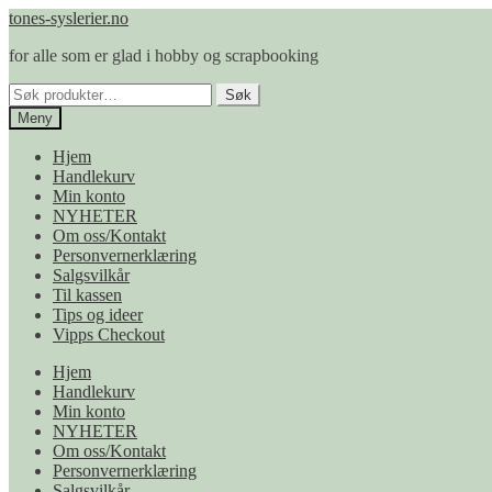
Hopp
Hopp
tones-syslerier.no
til
til
for alle som er glad i hobby og scrapbooking
navigasjon
innhold
Søk
Søk
etter:
Meny
Hjem
Handlekurv
Min konto
NYHETER
Om oss/Kontakt
Personvernerklæring
Salgsvilkår
Til kassen
Tips og ideer
Vipps Checkout
Hjem
Handlekurv
Min konto
NYHETER
Om oss/Kontakt
Personvernerklæring
Salgsvilkår