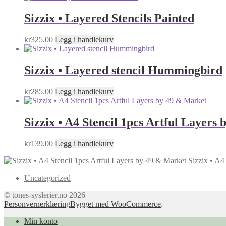
Sizzix • Layered Stencils Painted
kr
325.00
Legg i handlekurv
Sizzix • Layered stencil Hummingbird
kr
285.00
Legg i handlekurv
Sizzix • A4 Stencil 1pcs Artful Layers
kr
139.00
Legg i handlekurv
Sizzix • A4
Uncategorized
© tones-syslerier.no 2026
Personvernerklæring
Bygget med WooCommerce
.
Min konto