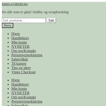
Hopp
Hopp
tones-syslerier.no
til
til
for alle som er glad i hobby og scrapbooking
navigasjon
innhold
Søk
Søk
etter:
Meny
Hjem
Handlekurv
Min konto
NYHETER
Om oss/Kontakt
Personvernerklæring
Salgsvilkår
Til kassen
Tips og ideer
Vipps Checkout
Hjem
Handlekurv
Min konto
NYHETER
Om oss/Kontakt
Personvernerklæring
Salgsvilkår