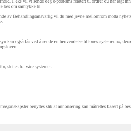
old. F.eks vil vi sende deg e-post/sms relatert til ordrer du har lagt 
kke bes om samtykke til.
e av Behandlingsansvarlig vil du med jevne mellomrom motta nyhetsbrev
e.
n kan også fås ved å sende en henvendelse til tones-syslerier.no, dersom
ingsloven.
r, slettes fra våre systemer.
masjonskapsler benyttes slik at annonsering kan målrettes basert på be