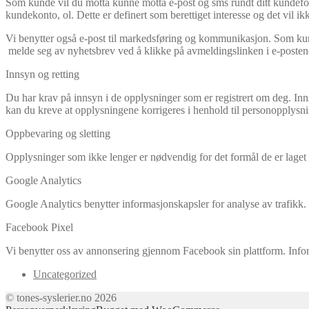
Som kunde vil du motta kunne motta e-post og sms rundt ditt kundeforh
kundekonto, ol. Dette er definert som berettiget interesse og det vil i
Vi benytter også e-post til markedsføring og kommunikasjon. Som kund
melde seg av nyhetsbrev ved å klikke på avmeldingslinken i e-posten
Innsyn og retting
Du har krav på innsyn i de opplysninger som er registrert om deg. Innsy
kan du kreve at opplysningene korrigeres i henhold til personopplysn
Oppbevaring og sletting
Opplysninger som ikke lenger er nødvendig for det formål de er laget fo
Google Analytics
Google Analytics benytter informasjonskapsler for analyse av trafikk.
Facebook Pixel
Vi benytter oss av annonsering gjennom Facebook sin plattform. Infor
Uncategorized
© tones-syslerier.no 2026