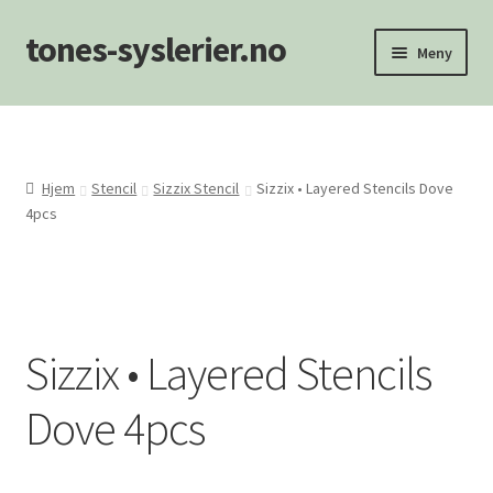
tones-syslerier.no
Hopp
Hopp
Meny
til
til
navigasjon
innhold
Hjem
Handlekurv
Hjem
Stencil
Sizzix Stencil
Sizzix • Layered Stencils Dove
4pcs
Min konto
NYHETER
Om oss/Kontakt
Sizzix • Layered Stencils
Personvernerklæring
Dove 4pcs
Salgsvilkår