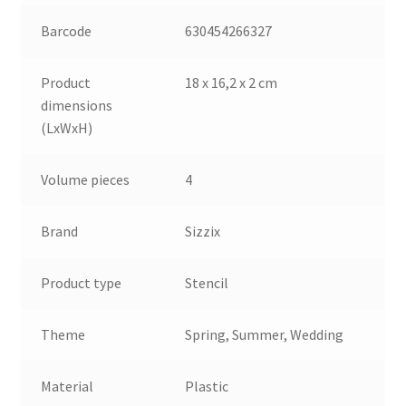
Barcode
630454266327
Product
18 x 16,2 x 2 cm
dimensions
(LxWxH)
Volume pieces
4
Brand
Sizzix
Product type
Stencil
Theme
Spring, Summer, Wedding
Material
Plastic