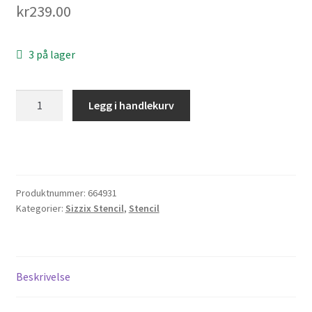
kr
239.00
Til kassen
Tips og ideer
3 på lager
Vipps Checkout
Sizzix
Legg i handlekurv
•
Layered
Stencils
Dove
4pcs
Produktnummer:
664931
antall
Kategorier:
Sizzix Stencil
,
Stencil
Beskrivelse