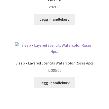
kr
69.00
Legg i handlekurv
Sizzix • Layered Stencils Watercolor Roses 4pcs
kr
285.00
Legg i handlekurv