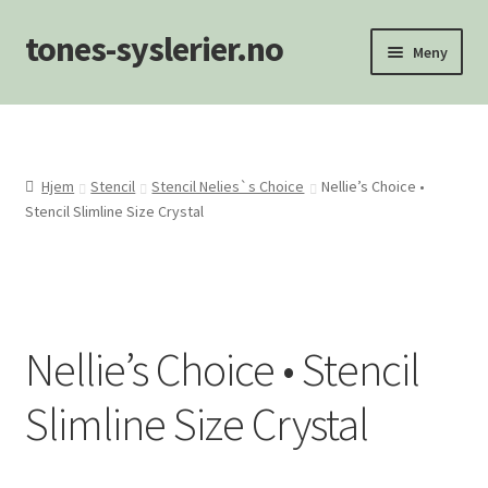
tones-syslerier.no
Hopp
Hopp
Meny
til
til
navigasjon
innhold
Hjem
Handlekurv
Hjem
Stencil
Stencil Nelies`s Choice
Nellie’s Choice •
Stencil Slimline Size Crystal
Min konto
NYHETER
Om oss/Kontakt
Nellie’s Choice • Stencil
Personvernerklæring
Slimline Size Crystal
Salgsvilkår