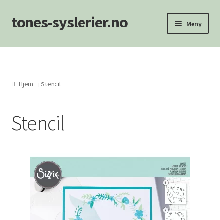
tones-syslerier.no
Hopp
Hopp
Meny
til
til
navigasjon
innhold
Hjem
Handlekurv
Hjem
Stencil
Min konto
Stencil
NYHETER
Om oss/Kontakt
Personvernerklæring
Salgsvilkår