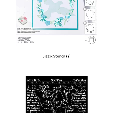
Til kassen
Tips og ideer
Vipps Checkout
Sizzix Stencil
(7)