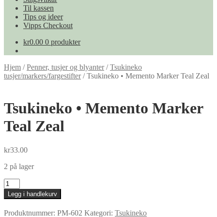
Til kassen
Tips og ideer
Vipps Checkout
kr
0.00
0 produkter
Hjem
/
Penner, tusjer og blyanter
/
Tsukineko
tusjer/markers/fargestifter
/
Tsukineko • Memento Marker Teal Zeal
Tsukineko • Memento Marker
Teal Zeal
kr
33.00
2 på lager
Tsukineko
•
Legg i handlekurv
Memento
Marker
Produktnummer:
PM-602
Kategori:
Tsukineko