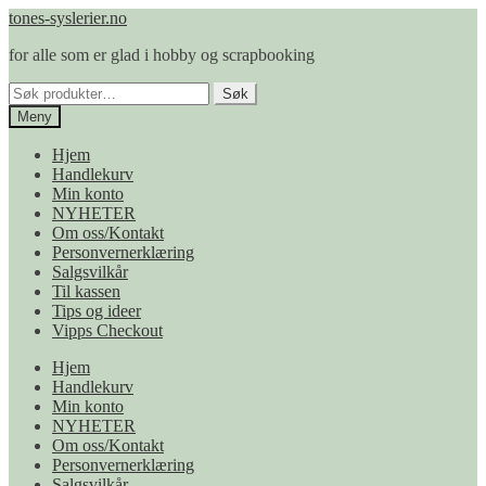
Hopp
Hopp
tones-syslerier.no
til
til
for alle som er glad i hobby og scrapbooking
navigasjon
innhold
Søk
Søk
etter:
Meny
Hjem
Handlekurv
Min konto
NYHETER
Om oss/Kontakt
Personvernerklæring
Salgsvilkår
Til kassen
Tips og ideer
Vipps Checkout
Hjem
Handlekurv
Min konto
NYHETER
Om oss/Kontakt
Personvernerklæring
Salgsvilkår