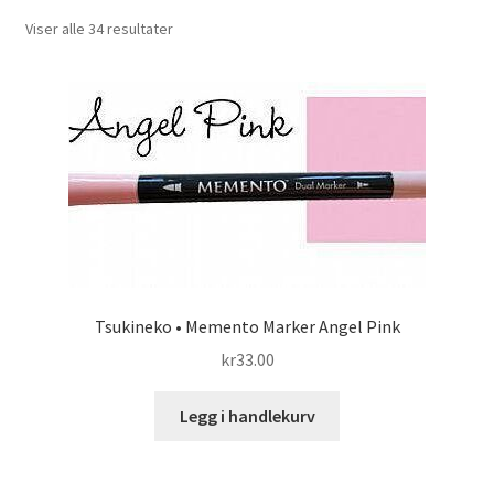
Til kassen
Viser alle 34 resultater
Tips og ideer
Vipps Checkout
Tsukineko • Memento Marker Angel Pink
kr
33.00
Legg i handlekurv