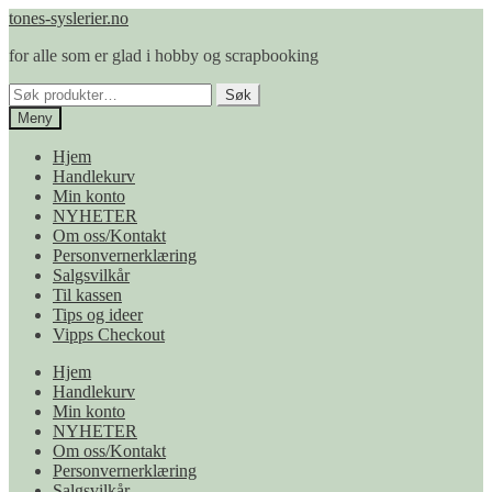
Hopp
Hopp
tones-syslerier.no
til
til
for alle som er glad i hobby og scrapbooking
navigasjon
innhold
Søk
Søk
etter:
Meny
Hjem
Handlekurv
Min konto
NYHETER
Om oss/Kontakt
Personvernerklæring
Salgsvilkår
Til kassen
Tips og ideer
Vipps Checkout
Hjem
Handlekurv
Min konto
NYHETER
Om oss/Kontakt
Personvernerklæring
Salgsvilkår