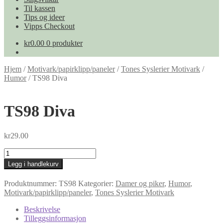
Til kassen
Tips og ideer
Vipps Checkout
kr
0.00
0 produkter
Hjem
/
Motivark/papirklipp/paneler
/
Tones Syslerier Motivark
/
Humor
/
TS98 Diva
TS98 Diva
kr
29.00
TS98
Diva
Legg i handlekurv
antall
Produktnummer:
TS98
Kategorier:
Damer og piker
,
Humor
,
Motivark/papirklipp/paneler
,
Tones Syslerier Motivark
Beskrivelse
Tilleggsinformasjon