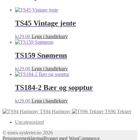
TS45 Vintage jente
kr
29.00
Legg i handlekurv
TS159 Snømenn
kr
29.00
Legg i handlekurv
TS184-2 Bær og sopptur
kr
29.00
Legg i handlekurv
TS94 Harmony
TS96 Tekster
Uncategorized
© tones-syslerier.no 2026
Personvernerklæring
Bygget med WooCommerce
.