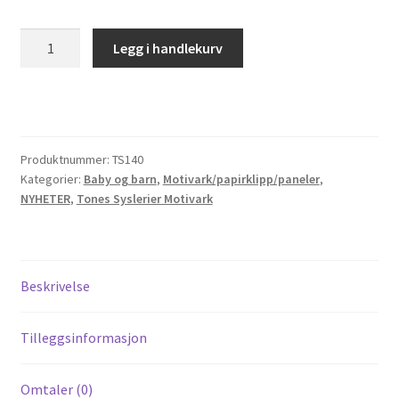
Til kassen
TS140
Legg i handlekurv
Baby
Tips og ideer
ansikter
antall
Vipps Checkout
Produktnummer:
TS140
Kategorier:
Baby og barn
,
Motivark/papirklipp/paneler
,
NYHETER
,
Tones Syslerier Motivark
Beskrivelse
Tilleggsinformasjon
Omtaler (0)