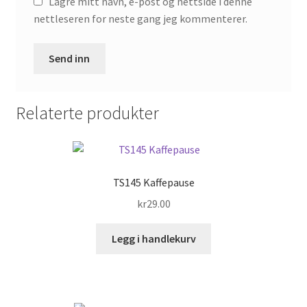
Lagre mitt navn, e-post og nettside i denne
nettleseren for neste gang jeg kommenterer.
Relaterte produkter
TS145 Kaffepause
kr
29.00
Legg i handlekurv