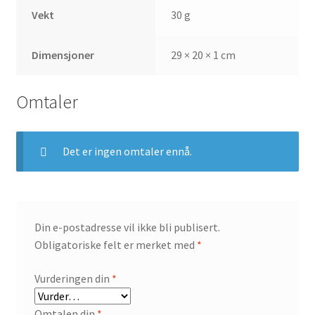
Vekt
30 g
Dimensjoner
29 × 20 × 1 cm
Omtaler
Det er ingen omtaler ennå.
Din e-postadresse vil ikke bli publisert.
Obligatoriske felt er merket med
*
Vurderingen din
*
Omtalen din
*