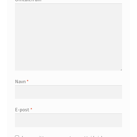
Navn
*
E-post
*