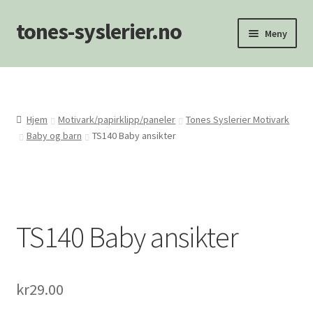
tones-syslerier.no
Hopp
Hopp
Meny
til
til
navigasjon
innhold
Hjem
Handlekurv
Hjem
Motivark/papirklipp/paneler
Tones Syslerier Motivark
Baby og barn
TS140 Baby ansikter
Min konto
NYHETER
Om oss/Kontakt
TS140 Baby ansikter
Personvernerklæring
kr
29.00
Salgsvilkår