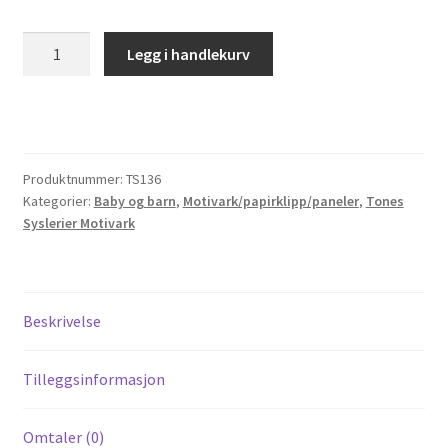
Til kassen
TS136
Legg i handlekurv
Babysko
Tips og ideer
antall
Vipps Checkout
Produktnummer:
TS136
Kategorier:
Baby og barn
,
Motivark/papirklipp/paneler
,
Tones
Syslerier Motivark
Beskrivelse
Tilleggsinformasjon
Omtaler (0)