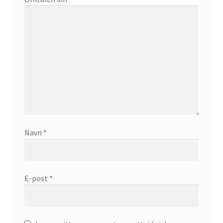
Navn
*
E-post
*