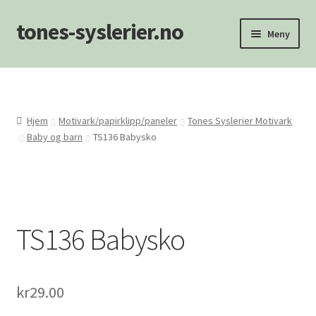
tones-syslerier.no
Hopp
Hopp
Meny
til
til
navigasjon
innhold
Hjem
Handlekurv
Hjem
Motivark/papirklipp/paneler
Tones Syslerier Motivark
Baby og barn
TS136 Babysko
Min konto
NYHETER
Om oss/Kontakt
TS136 Babysko
Personvernerklæring
kr
29.00
Salgsvilkår