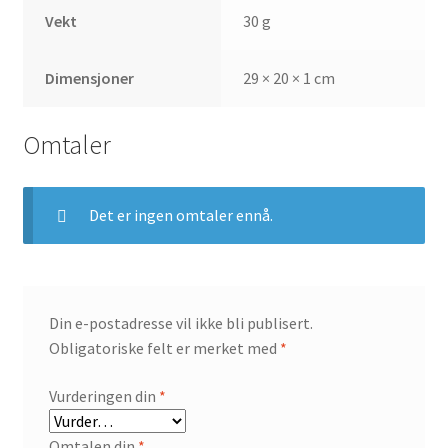
Vekt
30 g
Dimensjoner
29 × 20 × 1 cm
Omtaler
Det er ingen omtaler ennå.
Din e-postadresse vil ikke bli publisert.
Obligatoriske felt er merket med
*
Vurderingen din
*
Omtalen din
*