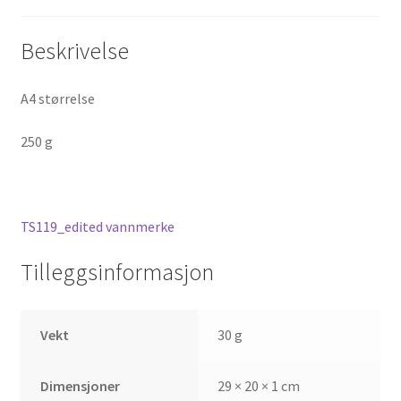
Beskrivelse
A4 størrelse
250 g
TS119_edited vannmerke
Tilleggsinformasjon
Vekt
30 g
Dimensjoner
29 × 20 × 1 cm