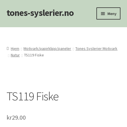
tones-syslerier.no
Hopp
Hopp
Meny
til
til
navigasjon
innhold
Hjem
Handlekurv
Hjem
Motivark/papirklipp/paneler
Tones Syslerier Motivark
Natur
TS119 Fiske
Min konto
NYHETER
Om oss/Kontakt
TS119 Fiske
Personvernerklæring
kr
29.00
Salgsvilkår