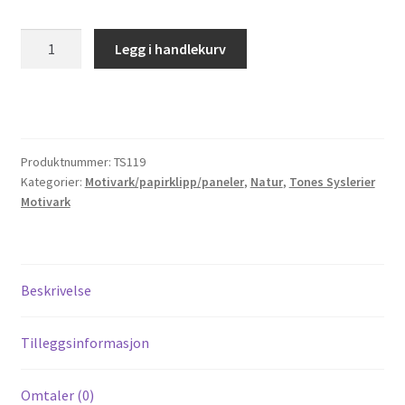
Til kassen
TS119
Legg i handlekurv
Fiske
Tips og ideer
antall
Vipps Checkout
Produktnummer:
TS119
Kategorier:
Motivark/papirklipp/paneler
,
Natur
,
Tones Syslerier
Motivark
Beskrivelse
Tilleggsinformasjon
Omtaler (0)