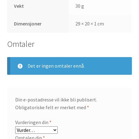
Vekt
30 g
Dimensjoner
29 × 20 × 1 cm
Omtaler
Det er ingen omtaler ennå.
Din e-postadresse vil ikke bli publisert.
Obligatoriske felt er merket med
*
Vurderingen din
*
Omtalen din
*