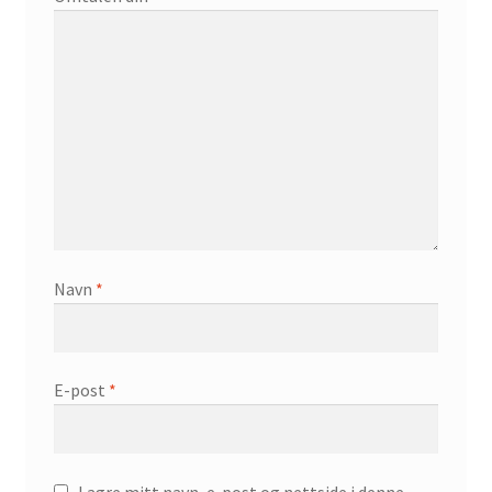
Navn
*
E-post
*
Lagre mitt navn, e-post og nettside i denne