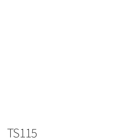
Til kassen
Tips og ideer
Vipps Checkout
TS115