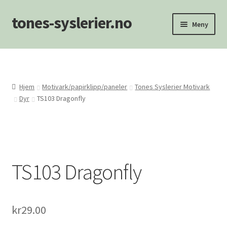
tones-syslerier.no
Hopp
Hopp
Meny
til
til
navigasjon
innhold
Hjem
Handlekurv
Hjem
Motivark/papirklipp/paneler
Tones Syslerier Motivark
Dyr
TS103 Dragonfly
Min konto
NYHETER
Om oss/Kontakt
TS103 Dragonfly
Personvernerklæring
kr
29.00
Salgsvilkår