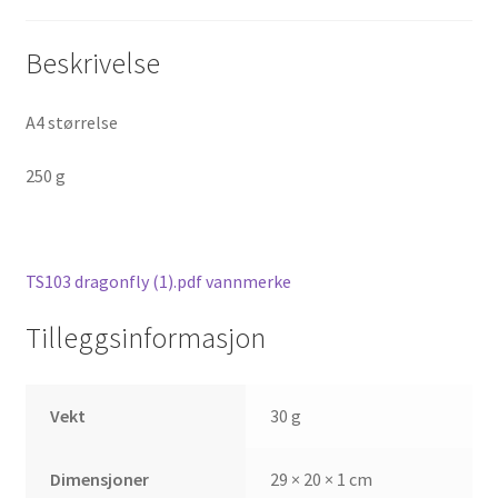
Beskrivelse
A4 størrelse
250 g
TS103 dragonfly (1).pdf vannmerke
Tilleggsinformasjon
Vekt
30 g
Dimensjoner
29 × 20 × 1 cm