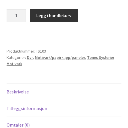
Til kassen
TS103
Legg i handlekurv
Dragonfly
Tips og ideer
antall
Vipps Checkout
Produktnummer:
TS103
Kategorier:
Dyr
,
Motivark/papirklipp/paneler
,
Tones Syslerier
Motivark
Beskrivelse
Tilleggsinformasjon
Omtaler (0)