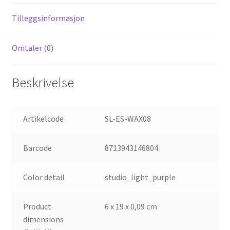
Love
Tilleggsinformasjon
antall
Omtaler (0)
Beskrivelse
Artikelcode
SL-ES-WAX08
Barcode
8713943146804
Color detail
studio_light_purple
Product
6 x 19 x 0,09 cm
dimensions