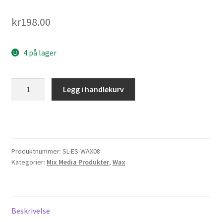
kr
198.00
4 på lager
Studio
Legg i handlekurv
Light
•
Essentials
Tools
Wax
Produktnummer:
SL-ES-WAX08
Stamp
Kategorier:
Mix Media Produkter
,
Wax
With
Handle
Purple
Made
Beskrivelse
With