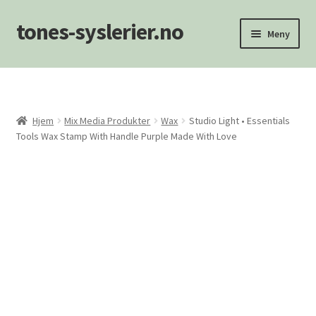
tones-syslerier.no
Hopp
Hopp
Meny
til
til
navigasjon
innhold
Hjem
Handlekurv
Hjem
Mix Media Produkter
Wax
Studio Light • Essentials
Tools Wax Stamp With Handle Purple Made With Love
Min konto
NYHETER
Om oss/Kontakt
Personvernerklæring
Salgsvilkår