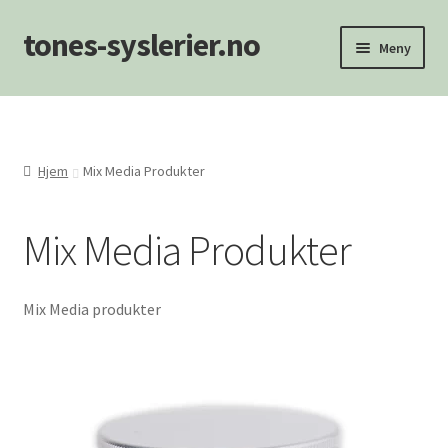
tones-syslerier.no
Hopp
Hopp
Meny
til
til
navigasjon
innhold
Hjem
Handlekurv
Hjem
Mix Media Produkter
Min konto
Mix Media Produkter
NYHETER
Om oss/Kontakt
Mix Media produkter
Personvernerklæring
Salgsvilkår