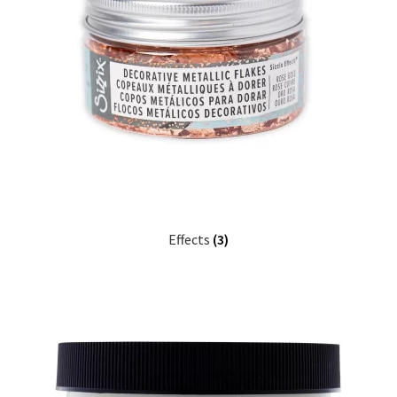
Til kassen
Tips og ideer
Vipps Checkout
Effects
(3)