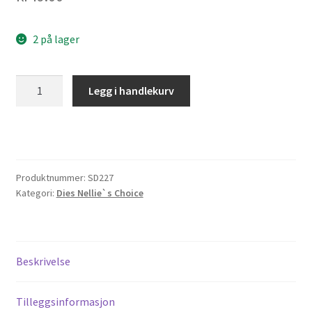
2 på lager
Nellie's
Legg i handlekurv
Choice
•
Shape
Dies
Continue
Produktnummer:
SD227
Set
Kategori:
Dies Nellie`s Choice
of
3
Flowers-
6
Beskrivelse
antall
Tilleggsinformasjon