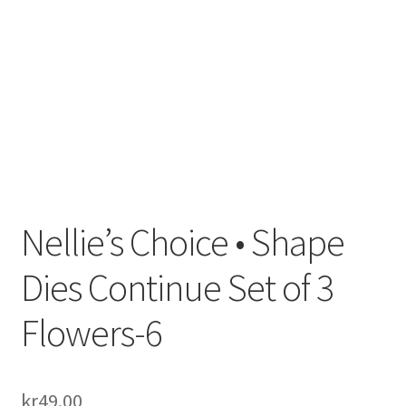
Til kassen
Tips og ideer
Vipps Checkout
Nellie’s Choice • Shape
Dies Continue Set of 3
Flowers-6
kr
49.00