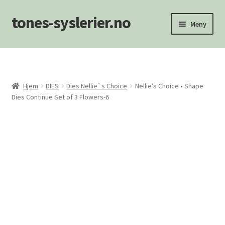
tones-syslerier.no
Hopp
Hopp
Meny
til
til
navigasjon
innhold
Hjem
Handlekurv
Hjem
DIES
Dies Nellie`s Choice
Nellie’s Choice • Shape
Dies Continue Set of 3 Flowers-6
Min konto
NYHETER
Om oss/Kontakt
Personvernerklæring
Salgsvilkår