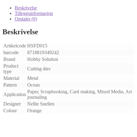
Waves
104x149mm
Beskrivelse
antall
Tilleggsinformasjon
Omtaler (0)
Beskrivelse
Artikelcode
HSFD015
barcode
8718819349242
Brand
Hobby Solution
Product
Cutting dies
type
Material
Metal
Pattern
Ocean
Paper, Scrapbooking, Card making, Mixed Media, Art
Application
journaling
Designer
Nellie Snellen
Colour
Orange