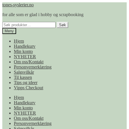
Hopp
Hopp
tones-syslerier.no
til
til
for alle som er glad i hobby og scrapbooking
navigasjon
innhold
Søk
Søk
etter:
Meny
Hjem
Handlekurv
Min konto
NYHETER
Om oss/Kontakt
Personvernerklæring
Salgsvilkår
Til kassen
Tips og ideer
Vipps Checkout
Hjem
Handlekurv
Min konto
NYHETER
Om oss/Kontakt
Personvernerklæring
Salgsvilkår