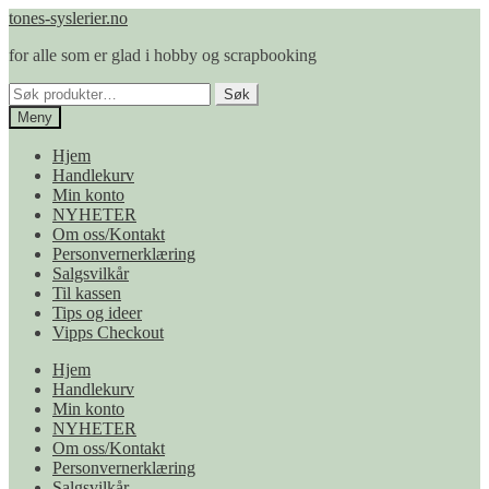
Hopp
Hopp
tones-syslerier.no
til
til
for alle som er glad i hobby og scrapbooking
navigasjon
innhold
Søk
Søk
etter:
Meny
Hjem
Handlekurv
Min konto
NYHETER
Om oss/Kontakt
Personvernerklæring
Salgsvilkår
Til kassen
Tips og ideer
Vipps Checkout
Hjem
Handlekurv
Min konto
NYHETER
Om oss/Kontakt
Personvernerklæring
Salgsvilkår