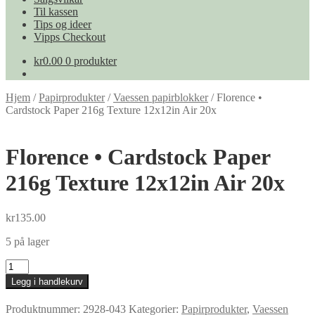
Til kassen
Tips og ideer
Vipps Checkout
kr
0.00
0 produkter
Hjem
/
Papirprodukter
/
Vaessen papirblokker
/
Florence •
Cardstock Paper 216g Texture 12x12in Air 20x
Florence • Cardstock Paper
216g Texture 12x12in Air 20x
kr
135.00
5 på lager
Florence
•
Legg i handlekurv
Cardstock
Paper
Produktnummer:
2928-043
Kategorier:
Papirprodukter
,
Vaessen