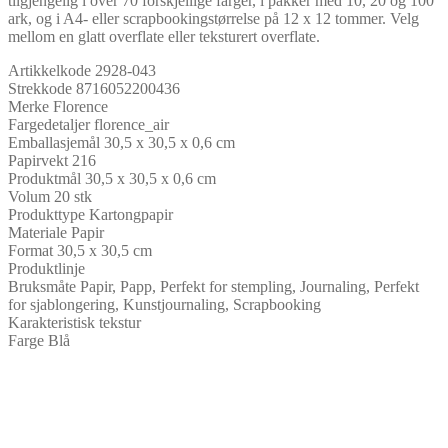
tilgjengelig i over 70 forskjellige farger, i pakker med 10, 20 og 100
ark, og i A4- eller scrapbookingstørrelse på 12 x 12 tommer. Velg
mellom en glatt overflate eller teksturert overflate.
Artikkelkode 2928-043
Strekkode 8716052200436
Merke Florence
Fargedetaljer florence_air
Emballasjemål 30,5 x 30,5 x 0,6 cm
Papirvekt 216
Produktmål 30,5 x 30,5 x 0,6 cm
Volum 20 stk
Produkttype Kartongpapir
Materiale Papir
Format 30,5 x 30,5 cm
Produktlinje
Bruksmåte Papir, Papp, Perfekt for stempling, Journaling, Perfekt
for sjablongering, Kunstjournaling, Scrapbooking
Karakteristisk tekstur
Farge Blå