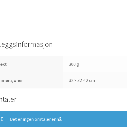
lleggsinformasjon
Vekt
300 g
Dimensjoner
32 × 32 × 2 cm
taler
Det er ingen omtaler ennå.