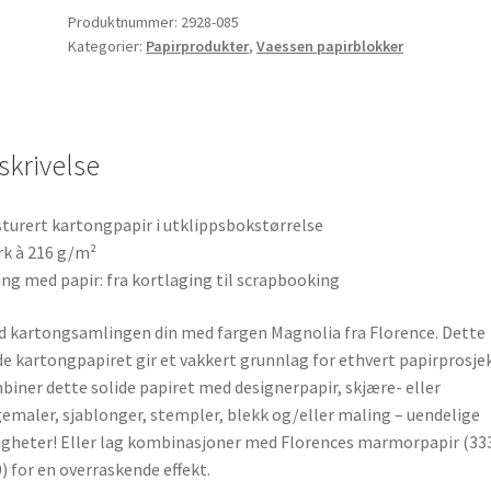
Texture
Produktnummer:
2928-085
12x12in
Kategorier:
Papirprodukter
,
Vaessen papirblokker
Rhino
20x
antall
skrivelse
turert kartongpapir i utklippsbokstørrelse
rk à 216 g/m²
ng med papir: fra kortlaging til scrapbooking
d kartongsamlingen din med fargen Magnolia fra Florence. Dette
de kartongpapiret gir et vakkert grunnlag for ethvert papirprosjek
iner dette solide papiret med designerpapir, skjære- eller
emaler, sjablonger, stempler, blekk og/eller maling – uendelige
gheter! Eller lag kombinasjoner med Florences marmorpapir (33
) for en overraskende effekt.