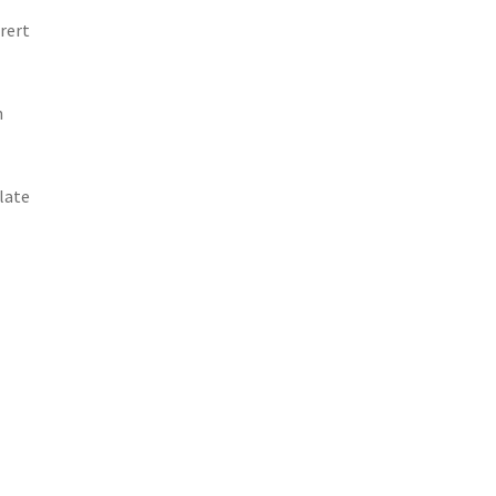
rert
n
late