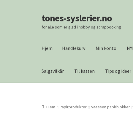
tones-syslerier.no
Hopp
Hopp
til
til
for alle som er glad i hobby og scrapbooking
navigasjon
innhold
Hjem
Handlekurv
Min konto
NY
Salgsvilkår
Til kassen
Tips og ideer
Hjem
Handlekurv
Min konto
NYHETER
Om os
Vipps Checkout
Hjem
Papirprodukter
Vaessen papirblokker