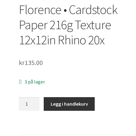
Florence • Cardstock
Paper 216g Texture
12x12in Rhino 20x
kr
135.00
3 på lager
Florence
Legg i handlekurv
•
Cardstock
Paper
216g