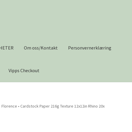
HETER
Om oss/Kontakt
Personvernerklæring
Vipps Checkout
s/Kontakt
Personvernerklæring
Salgsvilkår
Til kassen
Tips og ide
Florence • Cardstock Paper 216g Texture 12x12in Rhino 20x