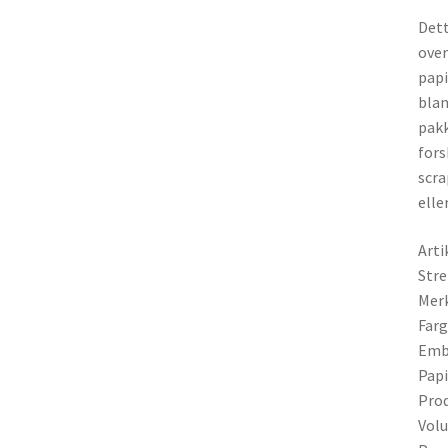
Dett
over
papi
blan
pakk
fors
scra
elle
Arti
Str
Merk
Farg
Emba
Papi
Prod
Volu