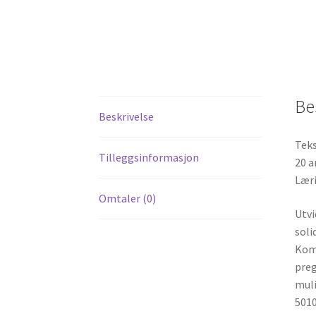
Be
Beskrivelse
Teks
Tilleggsinformasjon
20 a
Læri
Omtaler (0)
Utvi
soli
Komb
preg
muli
5010