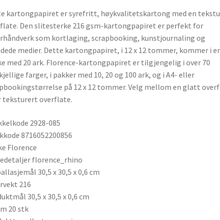
e kartongpapiret er syrefritt, høykvalitetskartong med en tekstu
flate. Den slitesterke 216 gsm-kartongpapiret er perfekt for
rhåndverk som kortlaging, scrapbooking, kunstjournaling og
dede medier. Dette kartongpapiret, i 12 x 12 tommer, kommer i e
e med 20 ark. Florence-kartongpapiret er tilgjengelig i over 70
kjellige farger, i pakker med 10, 20 og 100 ark, og i A4- eller
pbookingstørrelse på 12 x 12 tommer. Velg mellom en glatt overf
r teksturert overflate.
kkelkode 2928-085
ekkode 8716052200856
e Florence
edetaljer florence_rhino
llasjemål 30,5 x 30,5 x 0,6 cm
rvekt 216
uktmål 30,5 x 30,5 x 0,6 cm
m 20 stk