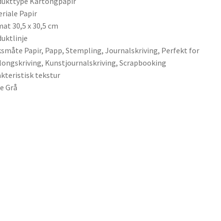
dukttype Kartongpapir
riale Papir
at 30,5 x 30,5 cm
uktlinje
småte Papir, Papp, Stempling, Journalskriving, Perfekt for
longskriving, Kunstjournalskriving, Scrapbooking
kteristisk tekstur
e Grå