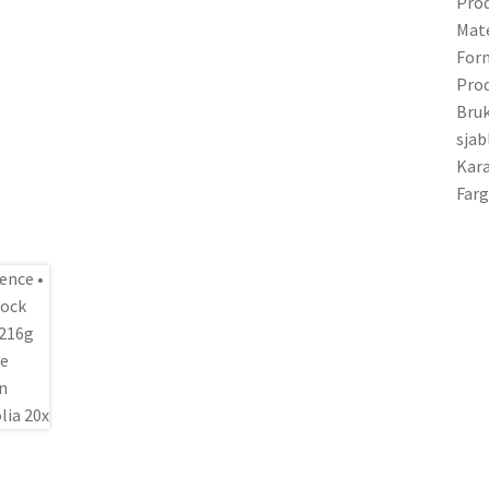
Pro
Mate
Form
Prod
Bruk
sjab
Kara
Farg