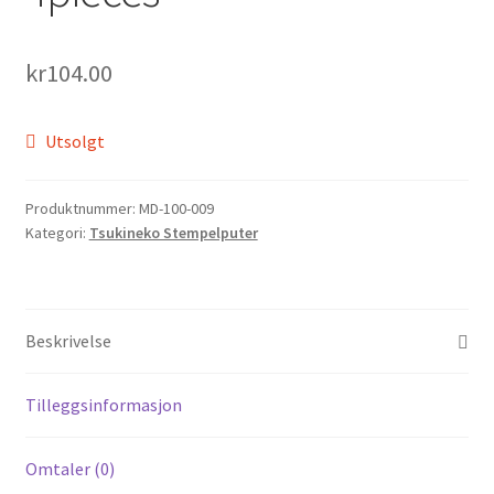
Til kassen
kr
104.00
Tips og ideer
Vipps Checkout
Utsolgt
Produktnummer:
MD-100-009
Kategori:
Tsukineko Stempelputer
Beskrivelse
Tilleggsinformasjon
Omtaler (0)