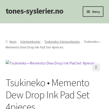
tones-syslerier.no
Hopp
Hopp
Meny
til
til
navigasjon
innhold
Hjem
Handlekurv
Hjem
Stempelputer
Tsukineko Stempelputer
Tsukineko •
Memento Dew Drop Ink Pad Set 4pieces
Min konto
NYHETER
🔍
Om oss/Kontakt
Tsukineko • Memento
Personvernerklæring
Dew Drop Ink Pad Set
Salgsvilkår
4pieces