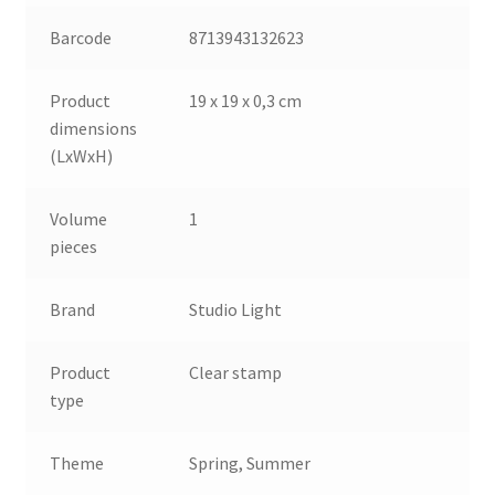
Barcode
8713943132623
Product
19 x 19 x 0,3 cm
dimensions
(LxWxH)
Volume
1
pieces
Brand
Studio Light
Product
Clear stamp
type
Theme
Spring, Summer