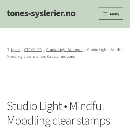
tones-syslerier.no
Hopp
Hopp
Meny
til
til
navigasjon
innhold
Hjem
Handlekurv
Hjem
STEMPLER
Studio Light Stempel
Studio Light • Mindful
Moodling clear stamps Circular motions
Min konto
NYHETER
Om oss/Kontakt
Studio Light • Mindful
Personvernerklæring
Moodling clear stamps
Salgsvilkår