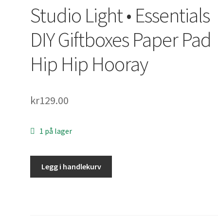
Studio Light • Essentials
DIY Giftboxes Paper Pad
Hip Hip Hooray
kr
129.00
1 på lager
Studio
Legg i handlekurv
Light
•
Essentials
DIY