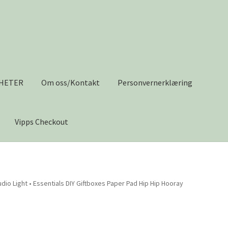
HETER
Om oss/Kontakt
Personvernerklæring
Vipps Checkout
s/Kontakt
Personvernerklæring
Salgsvilkår
Til kassen
Tips og ide
udio Light • Essentials DIY Giftboxes Paper Pad Hip Hip Hooray