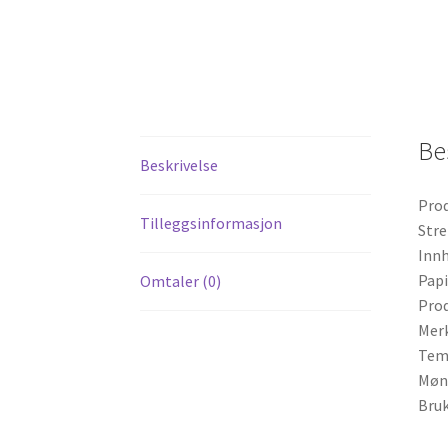
Be
Beskrivelse
Pro
Tilleggsinformasjon
Str
Innh
Papi
Omtaler (0)
Pro
Merk
Tema
Møns
Bruk