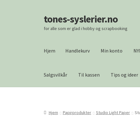
tones-syslerier.no
Hopp
Hopp
til
til
for alle som er glad i hobby og scrapbooking
navigasjon
innhold
Hjem
Handlekurv
Min konto
NY
Salgsvilkår
Til kassen
Tips og ideer
Hjem
Handlekurv
Min konto
NYHETER
Om os
Vipps Checkout
Hjem
Papirprodukter
Studio Light Paper
St