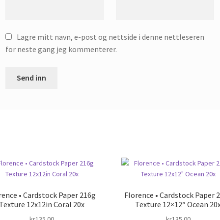
Lagre mitt navn, e-post og nettside i denne nettleseren
for neste gang jeg kommenterer.
rence • Cardstock Paper 216g
Florence • Cardstock Paper 
Texture 12x12in Coral 20x
Texture 12×12″ Ocean 20
kr
135.00
kr
135.00