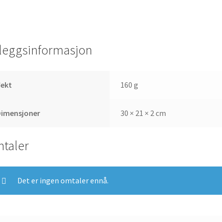
lleggsinformasjon
Vekt
160 g
Dimensjoner
30 × 21 × 2 cm
taler
Det er ingen omtaler ennå.