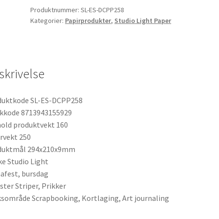
Giftboxes
Produktnummer:
SL-ES-DCPP258
Paper
Kategorier:
Papirprodukter
,
Studio Light Paper
Pad
Hip
Hip
Hooray
skrivelse
antall
duktkode SL-ES-DCPP258
ekkode 8713943155929
old produktvekt 160
rvekt 250
duktmål 294x210x9mm
e Studio Light
fest, bursdag
ter Striper, Prikker
sområde Scrapbooking, Kortlaging, Art journaling