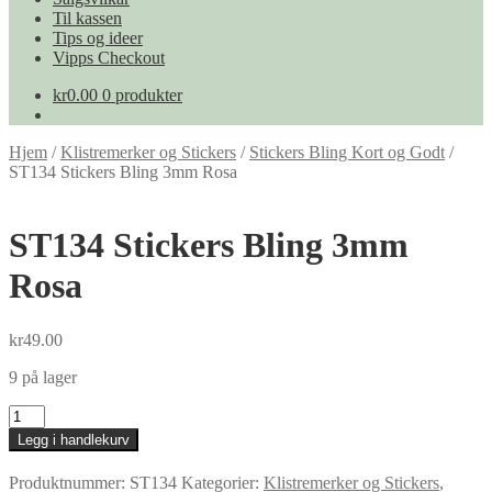
Til kassen
Tips og ideer
Vipps Checkout
kr
0.00
0 produkter
Hjem
/
Klistremerker og Stickers
/
Stickers Bling Kort og Godt
/
ST134 Stickers Bling 3mm Rosa
ST134 Stickers Bling 3mm
Rosa
kr
49.00
9 på lager
ST134
Stickers
Legg i handlekurv
Bling
3mm
Produktnummer:
ST134
Kategorier:
Klistremerker og Stickers
,