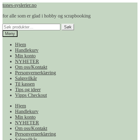
Hopp
Hopp
tones-syslerier.no
til
til
for alle som er glad i hobby og scrapbooking
navigasjon
innhold
Søk
Søk
etter:
Meny
Hjem
Handlekurv
Min konto
NYHETER
Om oss/Kontakt
Personvernerklæring
Salgsvilkår
Til kassen
Tips og ideer
Vipps Checkout
Hjem
Handlekurv
Min konto
NYHETER
Om oss/Kontakt
Personvernerklæring
Salgsvilkår