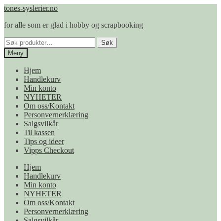
Hopp
Hopp
tones-syslerier.no
til
til
for alle som er glad i hobby og scrapbooking
navigasjon
innhold
Søk
Søk
etter:
Meny
Hjem
Handlekurv
Min konto
NYHETER
Om oss/Kontakt
Personvernerklæring
Salgsvilkår
Til kassen
Tips og ideer
Vipps Checkout
Hjem
Handlekurv
Min konto
NYHETER
Om oss/Kontakt
Personvernerklæring
Salgsvilkår