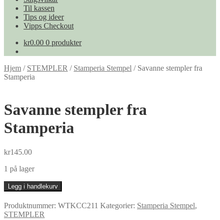
Til kassen
Tips og ideer
Vipps Checkout
kr
0.00
0 produkter
Hjem
/
STEMPLER
/
Stamperia Stempel
/
Savanne stempler fra
Stamperia
Savanne stempler fra
Stamperia
kr
145.00
1 på lager
Savanne
Legg i handlekurv
stempler
fra
Produktnummer:
WTKCC211
Kategorier:
Stamperia Stempel
,
Stamperia
STEMPLER