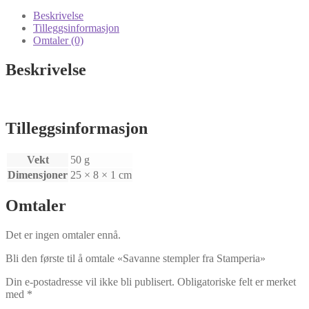
antall
Beskrivelse
Tilleggsinformasjon
Omtaler (0)
Beskrivelse
Tilleggsinformasjon
Vekt
50 g
Dimensjoner
25 × 8 × 1 cm
Omtaler
Det er ingen omtaler ennå.
Bli den første til å omtale «Savanne stempler fra Stamperia»
Din e-postadresse vil ikke bli publisert.
Obligatoriske felt er merket
med
*