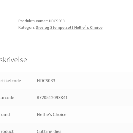
Snellen
Design
Diecut
Produktnummer:
HDCS033
&
Kategori:
Dies og Stempelsett Nellie`s Choice
Clear
Stamp
Sets
Farm-
skrivelse
Life
Hord
And
rtikelcode
HDCS033
Foal
antall
Barcode
8720512093841
Brand
Nellie’s Choice
Product
Cutting dies