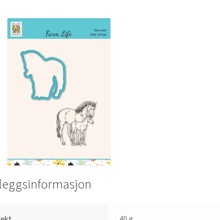
lleggsinformasjon
Vekt
40 g