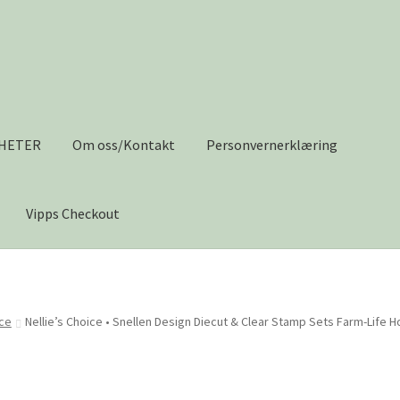
HETER
Om oss/Kontakt
Personvernerklæring
Vipps Checkout
s/Kontakt
Personvernerklæring
Salgsvilkår
Til kassen
Tips og ide
ice
Nellie’s Choice • Snellen Design Diecut & Clear Stamp Sets Farm-Life H