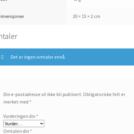
Dimensjoner
20 × 15 × 2 cm
taler
Det er ingen omtaler ennå.
Din e-postadresse vil ikke bli publisert.
Obligatoriske felt er
merket med
*
Vurderingen din
*
Omtalen din
*