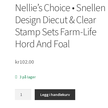
Nellie’s Choice • Snellen
Design Diecut & Clear
Stamp Sets Farm-Life
Hord And Foal
kr
102.00
3 på lager
Nellie's
Legg i handlekurv
Choice
•