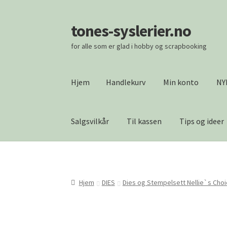
tones-syslerier.no
Hopp
Hopp
til
til
for alle som er glad i hobby og scrapbooking
navigasjon
innhold
Hjem
Handlekurv
Min konto
NY
Salgsvilkår
Til kassen
Tips og ideer
Hjem
Handlekurv
Min konto
NYHETER
Om os
Vipps Checkout
Hjem
DIES
Dies og Stempelsett Nellie`s Cho