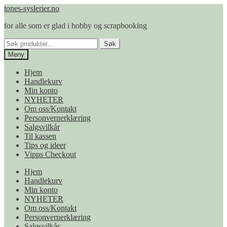
Hopp
Hopp
tones-syslerier.no
til
til
for alle som er glad i hobby og scrapbooking
navigasjon
innhold
Søk
Søk
etter:
Meny
Hjem
Handlekurv
Min konto
NYHETER
Om oss/Kontakt
Personvernerklæring
Salgsvilkår
Til kassen
Tips og ideer
Vipps Checkout
Hjem
Handlekurv
Min konto
NYHETER
Om oss/Kontakt
Personvernerklæring
Salgsvilkår