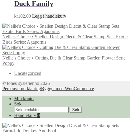
Duck Family
kr
102.00
Legg i handlekurv
Nellie's Choice • Snellen Design Diecut & Clear Stamp Sets Exotic
Birds Series: Agapornis
Nellie's Choice • Cutting Die & Clear Stamp Garden Flower Serie
Poppy
Uncategorized
© tones-syslerier.no 2026
Personvernerklæring
Bygget med WooCommerce
.
Min konto
Søk
Søk
Søk
etter:
Handlekurv
0