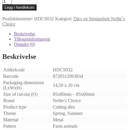
Nellie's
Choice
Legg i handlekurv
•
Snellen
Produktnummer:
HDCS032
Kategori:
Dies og Stempelsett Nellie`s
Design
Choice
Diecut
&
Beskrivelse
Clear
Tilleggsinformasjon
Stamp
Omtaler (0)
Sets
Farm-
Beskrivelse
Life
Donkey
And
Artikelcode
HDCS032
Foal
Barcode
8720512093834
antall
Packaging dimensions
14,50 x 20 cm
(LxWxH)
Size of cut-out (O)
85x80mm – 85x60mm
Brand
Nellie’s Choice
Product type
Cutting dies
Theme
Spring, Summer
Material
Metal
Pattern
Farm animals