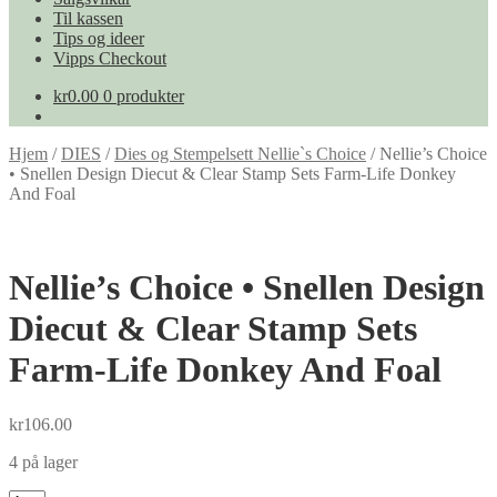
Til kassen
Tips og ideer
Vipps Checkout
kr
0.00
0 produkter
Hjem
/
DIES
/
Dies og Stempelsett Nellie`s Choice
/
Nellie’s Choice
• Snellen Design Diecut & Clear Stamp Sets Farm-Life Donkey
And Foal
Nellie’s Choice • Snellen Design
Diecut & Clear Stamp Sets
Farm-Life Donkey And Foal
kr
106.00
4 på lager