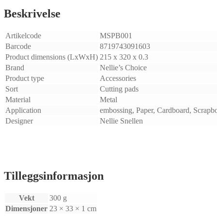
for
Beskrivelse
PowerBoss
antall
Artikelcode
MSPB001
Barcode
8719743091603
Product dimensions (LxWxH)
215 x 320 x 0.3
Brand
Nellie’s Choice
Product type
Accessories
Sort
Cutting pads
Material
Metal
Application
embossing, Paper, Cardboard, Scrapb
Designer
Nellie Snellen
Tilleggsinformasjon
Vekt
300 g
Dimensjoner
23 × 33 × 1 cm