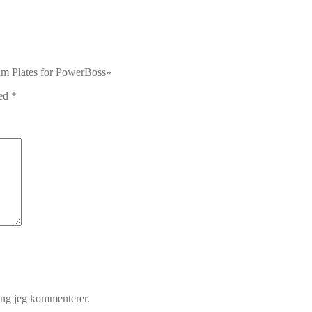
him Plates for PowerBoss»
med
*
gang jeg kommenterer.