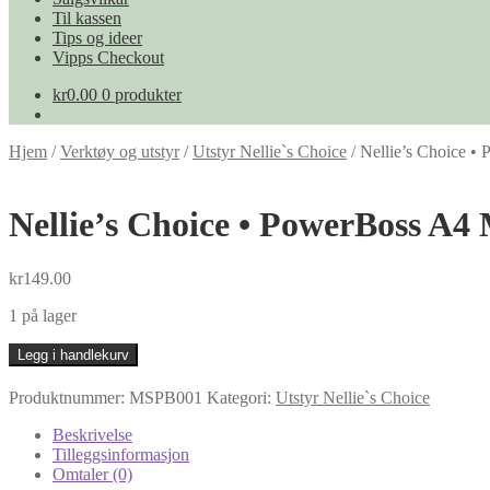
Til kassen
Tips og ideer
Vipps Checkout
kr
0.00
0 produkter
Hjem
/
Verktøy og utstyr
/
Utstyr Nellie`s Choice
/
Nellie’s Choice •
Nellie’s Choice • PowerBoss A4
kr
149.00
1 på lager
Nellie's
Legg i handlekurv
Choice
•
Produktnummer:
MSPB001
Kategori:
Utstyr Nellie`s Choice
PowerBoss
A4
Beskrivelse
Metal
Tilleggsinformasjon
Shim
Omtaler (0)
Plates