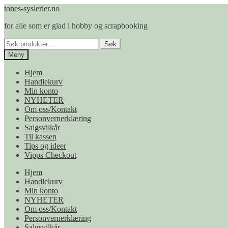
Hopp
Hopp
tones-syslerier.no
til
til
for alle som er glad i hobby og scrapbooking
navigasjon
innhold
Søk
Søk
etter:
Meny
Hjem
Handlekurv
Min konto
NYHETER
Om oss/Kontakt
Personvernerklæring
Salgsvilkår
Til kassen
Tips og ideer
Vipps Checkout
Hjem
Handlekurv
Min konto
NYHETER
Om oss/Kontakt
Personvernerklæring
Salgsvilkår