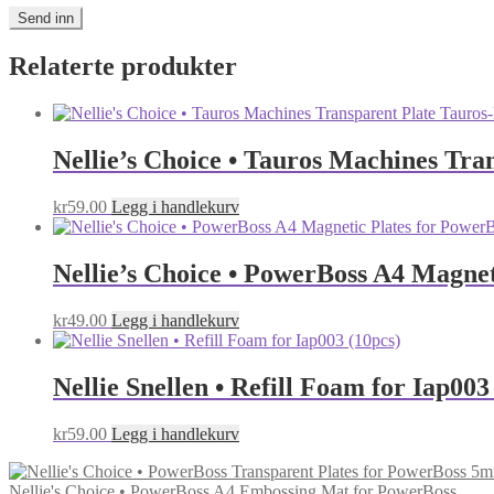
Relaterte produkter
Nellie’s Choice • Tauros Machines Tr
kr
59.00
Legg i handlekurv
Nellie’s Choice • PowerBoss A4 Magnet
kr
49.00
Legg i handlekurv
Nellie Snellen • Refill Foam for Iap003
kr
59.00
Legg i handlekurv
Nellie's Choice • PowerBoss A4 Embossing Mat for PowerBoss