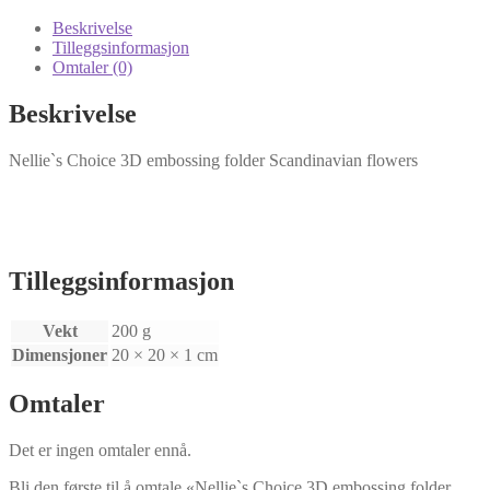
folder
Scandinavian
Beskrivelse
flowers
Tilleggsinformasjon
antall
Omtaler (0)
Beskrivelse
Nellie`s Choice 3D embossing folder Scandinavian flowers
Tilleggsinformasjon
Vekt
200 g
Dimensjoner
20 × 20 × 1 cm
Omtaler
Det er ingen omtaler ennå.
Bli den første til å omtale «Nellie`s Choice 3D embossing folder