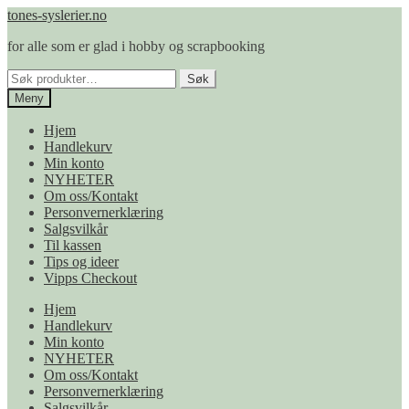
Hopp
Hopp
tones-syslerier.no
til
til
for alle som er glad i hobby og scrapbooking
navigasjon
innhold
Søk
Søk
etter:
Meny
Hjem
Handlekurv
Min konto
NYHETER
Om oss/Kontakt
Personvernerklæring
Salgsvilkår
Til kassen
Tips og ideer
Vipps Checkout
Hjem
Handlekurv
Min konto
NYHETER
Om oss/Kontakt
Personvernerklæring
Salgsvilkår