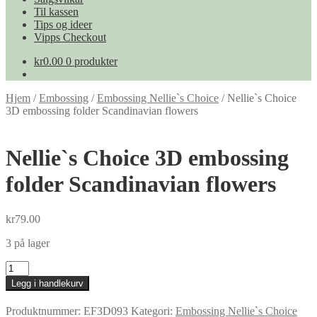
Til kassen
Tips og ideer
Vipps Checkout
kr
0.00
0 produkter
Hjem
/
Embossing
/
Embossing Nellie`s Choice
/
Nellie`s Choice
3D embossing folder Scandinavian flowers
Nellie`s Choice 3D embossing
folder Scandinavian flowers
kr
79.00
3 på lager
Nellie`s
Choice
Legg i handlekurv
3D
embossing
Produktnummer:
EF3D093
Kategori:
Embossing Nellie`s Choice