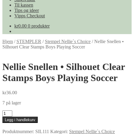
Til kassen
Tips og ideer
Vipps Checkout
kr
0.00
0 produkter
Hjem
/
STEMPLER
/
Stempel Nellie`s Choice
/
Nellie Snellen •
Silhouet Clear Stamps Boys Playing Soccer
Nellie Snellen • Silhouet Clear
Stamps Boys Playing Soccer
kr
36.00
7 på lager
Nellie
Snellen
Legg i handlekurv
•
Silhouet
Produktnummer:
SIL111
Kategori:
Stempel Nellie`s Choice