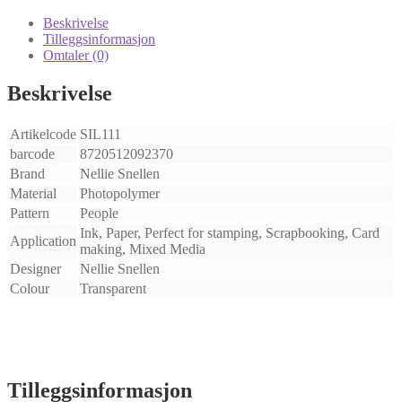
Clear
Stamps
Beskrivelse
Boys
Tilleggsinformasjon
Playing
Omtaler (0)
Soccer
antall
Beskrivelse
Artikelcode
SIL111
barcode
8720512092370
Brand
Nellie Snellen
Material
Photopolymer
Pattern
People
Ink, Paper, Perfect for stamping, Scrapbooking, Card
Application
making, Mixed Media
Designer
Nellie Snellen
Colour
Transparent
Tilleggsinformasjon