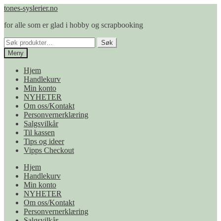
Hopp
Hopp
tones-syslerier.no
til
til
for alle som er glad i hobby og scrapbooking
navigasjon
innhold
Søk
Søk
etter:
Meny
Hjem
Handlekurv
Min konto
NYHETER
Om oss/Kontakt
Personvernerklæring
Salgsvilkår
Til kassen
Tips og ideer
Vipps Checkout
Hjem
Handlekurv
Min konto
NYHETER
Om oss/Kontakt
Personvernerklæring
Salgsvilkår