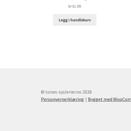
kr
31.00
Legg i handlekurv
© tones-syslerier.no 2026
Personvernerklæring
Bygget med WooCo