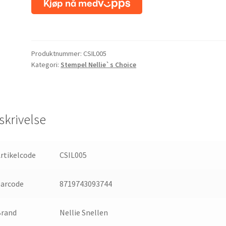
Christmas
Silhouettes
Clear
Stamps
Produktnummer:
CSIL005
Pine
Kategori:
Stempel Nellie`s Choice
Tree
Border
(15x3,5cm)
antall
skrivelse
rtikelcode
CSIL005
barcode
8719743093744
Brand
Nellie Snellen