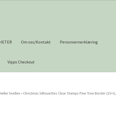
HETER
Om oss/Kontakt
Personvernerklæring
Vipps Checkout
s/Kontakt
Personvernerklæring
Salgsvilkår
Til kassen
Tips og ide
Nellie Snellen • Christmas Silhouettes Clear Stamps Pine Tree Border (15×3