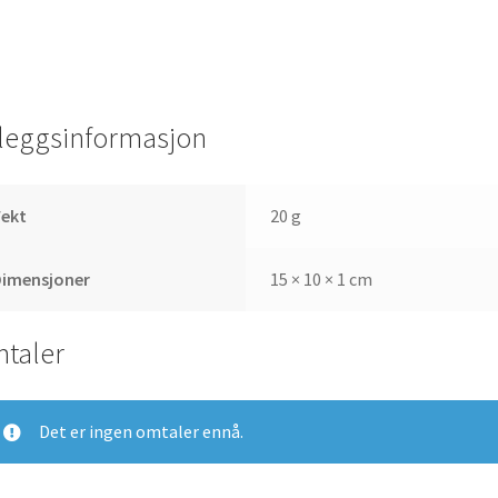
lleggsinformasjon
Vekt
20 g
Dimensjoner
15 × 10 × 1 cm
taler
Det er ingen omtaler ennå.