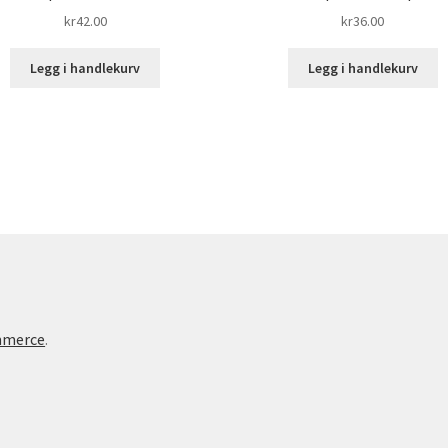
kr
42.00
kr
36.00
Legg i handlekurv
Legg i handlekurv
mmerce
.