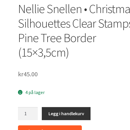
Nellie Snellen • Christm
Silhouettes Clear Stamp
Pine Tree Border
(15×3,5cm)
kr
45.00
4 på lager
Nellie
Legg i handlekurv
Snellen
•