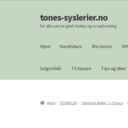
tones-syslerier.no
Hopp
Hopp
til
til
for alle som er glad i hobby og scrapbooking
navigasjon
innhold
Hjem
Handlekurv
Min konto
NY
Salgsvilkår
Til kassen
Tips og ideer
Hjem
Handlekurv
Min konto
NYHETER
Om os
Vipps Checkout
Hjem
STEMPLER
Stempel Nellie`s Choice