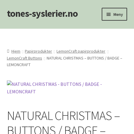
tones-syslerier.no
Hopp
Hopp
Meny
til
til
navigasjon
innhold
Hjem
Handlekurv
Hjem
Papirprodukter
LemonCraft papirprodukter
LemonCraft Buttons
NATURAL CHRISTMAS – BUTTONS / BADGE –
Min konto
LEMONCRAFT
NYHETER
Om oss/Kontakt
Personvernerklæring
NATURAL CHRISTMAS –
Salgsvilkår
BUTTONS / BADGE –