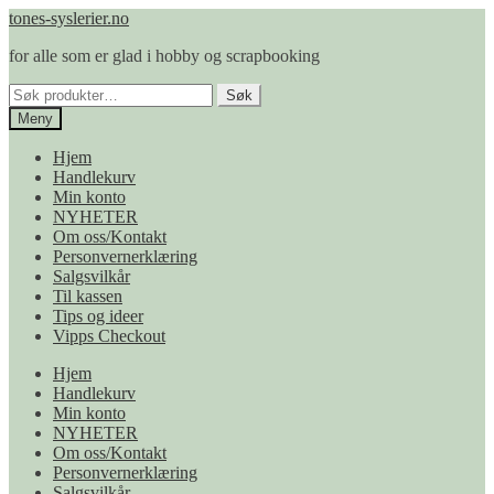
Hopp
Hopp
tones-syslerier.no
til
til
for alle som er glad i hobby og scrapbooking
navigasjon
innhold
Søk
Søk
etter:
Meny
Hjem
Handlekurv
Min konto
NYHETER
Om oss/Kontakt
Personvernerklæring
Salgsvilkår
Til kassen
Tips og ideer
Vipps Checkout
Hjem
Handlekurv
Min konto
NYHETER
Om oss/Kontakt
Personvernerklæring
Salgsvilkår