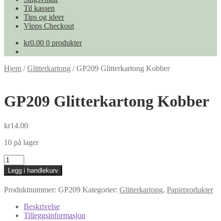
Til kassen
Tips og ideer
Vipps Checkout
kr
0.00
0 produkter
Hjem
/
Glitterkartong
/
GP209 Glitterkartong Kobber
GP209 Glitterkartong Kobber
kr
14.00
10 på lager
GP209
Glitterkartong
Legg i handlekurv
Kobber
antall
Produktnummer:
GP209
Kategorier:
Glitterkartong
,
Papirprodukter
Beskrivelse
Tilleggsinformasjon