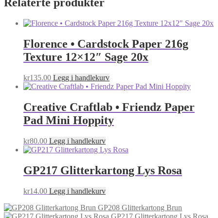
Relaterte produkter
Florence • Cardstock Paper 216g
Texture 12×12″ Sage 20x
kr
135.00
Legg i handlekurv
Creative Craftlab • Friendz Paper
Pad Mini Hoppity
kr
80.00
Legg i handlekurv
GP217 Glitterkartong Lys Rosa
kr
14.00
Legg i handlekurv
GP208 Glitterkartong Brun
GP217 Glitterkartong Lys Rosa