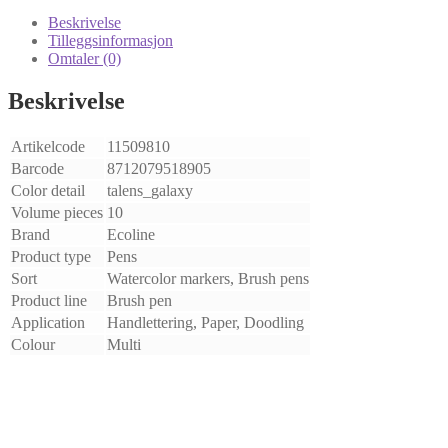
10pcs
antall
Beskrivelse
Tilleggsinformasjon
Omtaler (0)
Beskrivelse
Artikelcode
11509810
Barcode
8712079518905
Color detail
talens_galaxy
Volume pieces
10
Brand
Ecoline
Product type
Pens
Sort
Watercolor markers, Brush pens
Product line
Brush pen
Application
Handlettering, Paper, Doodling
Colour
Multi