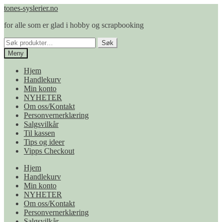
Hopp
Hopp
tones-syslerier.no
til
til
for alle som er glad i hobby og scrapbooking
navigasjon
innhold
Søk
Søk
etter:
Meny
Hjem
Handlekurv
Min konto
NYHETER
Om oss/Kontakt
Personvernerklæring
Salgsvilkår
Til kassen
Tips og ideer
Vipps Checkout
Hjem
Handlekurv
Min konto
NYHETER
Om oss/Kontakt
Personvernerklæring
Salgsvilkår