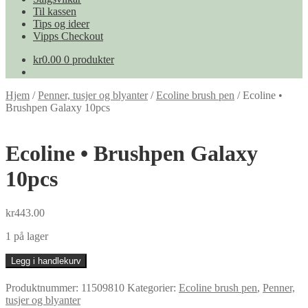
Til kassen
Tips og ideer
Vipps Checkout
kr
0.00
0 produkter
Hjem
/
Penner, tusjer og blyanter
/
Ecoline brush pen
/
Ecoline •
Brushpen Galaxy 10pcs
Ecoline • Brushpen Galaxy
10pcs
kr
443.00
1 på lager
Ecoline
Legg i handlekurv
•
Brushpen
Produktnummer:
11509810
Kategorier:
Ecoline brush pen
,
Penner,
Galaxy
tusjer og blyanter