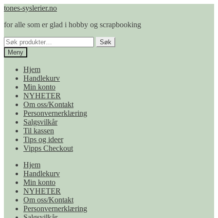
Hopp
Hopp
tones-syslerier.no
til
til
for alle som er glad i hobby og scrapbooking
navigasjon
innhold
Søk
Søk
etter:
Meny
Hjem
Handlekurv
Min konto
NYHETER
Om oss/Kontakt
Personvernerklæring
Salgsvilkår
Til kassen
Tips og ideer
Vipps Checkout
Hjem
Handlekurv
Min konto
NYHETER
Om oss/Kontakt
Personvernerklæring
Salgsvilkår