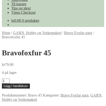
Til kassen
Tips og ideer
Vipps Checkout
kr
0.00
0 produkter
Hjem
/
GARN, Hobby og Veskemakeri
/
Bravo Foxfur garn
/
Bravofoxfur 45
Bravofoxfur 45
kr
79.00
4 på lager
Bravofoxfur
45
Legg i handlekurv
antall
Produktnummer:
Bravo 45
Kategorier:
Bravo Foxfur garn
,
GARN,
Hobby og Veskemakeri