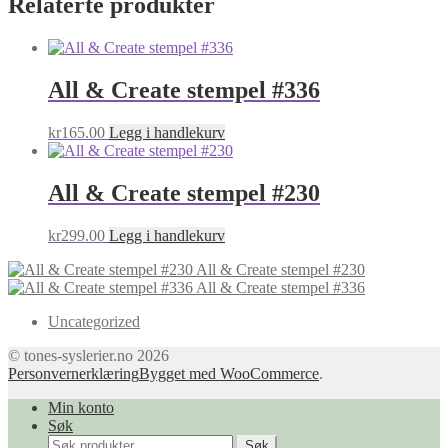
Relaterte produkter
All & Create stempel #336
kr
165.00
Legg i handlekurv
All & Create stempel #230
kr
299.00
Legg i handlekurv
All & Create stempel #230
All & Create stempel #336
Uncategorized
© tones-syslerier.no 2026
Personvernerklæring
Bygget med WooCommerce
.
Min konto
Søk
Søk
Søk