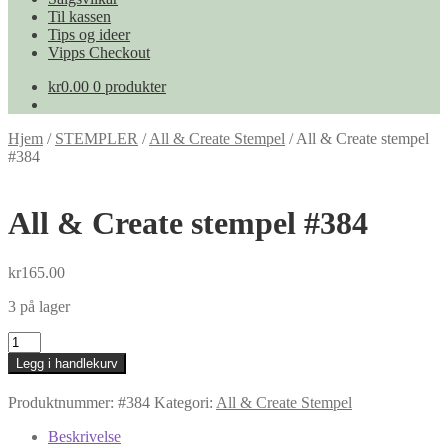
Til kassen
Tips og ideer
Vipps Checkout
kr
0.00
0 produkter
Hjem
/
STEMPLER
/
All & Create Stempel
/
All & Create stempel
#384
All & Create stempel #384
kr
165.00
3 på lager
All
&
Legg i handlekurv
Create
stempel
Produktnummer:
#384
Kategori:
All & Create Stempel
#384
antall
Beskrivelse