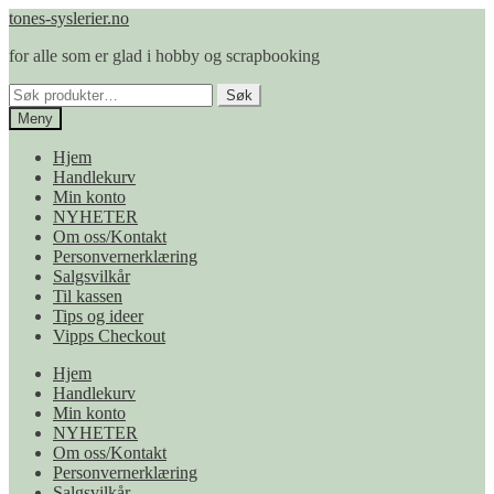
Hopp
Hopp
tones-syslerier.no
til
til
for alle som er glad i hobby og scrapbooking
navigasjon
innhold
Søk
Søk
etter:
Meny
Hjem
Handlekurv
Min konto
NYHETER
Om oss/Kontakt
Personvernerklæring
Salgsvilkår
Til kassen
Tips og ideer
Vipps Checkout
Hjem
Handlekurv
Min konto
NYHETER
Om oss/Kontakt
Personvernerklæring
Salgsvilkår