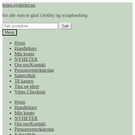
Hopp
Hopp
tones-syslerier.no
til
til
for alle som er glad i hobby og scrapbooking
navigasjon
innhold
Søk
Søk
etter:
Meny
Hjem
Handlekurv
Min konto
NYHETER
Om oss/Kontakt
Personvernerklæring
Salgsvilkår
Til kassen
Tips og ideer
Vipps Checkout
Hjem
Handlekurv
Min konto
NYHETER
Om oss/Kontakt
Personvernerklæring
Salgsvilkår