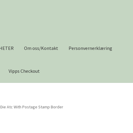
HETER
Om oss/Kontakt
Personvernerklæring
Vipps Checkout
s/Kontakt
Personvernerklæring
Salgsvilkår
Til kassen
Tips og ide
g Die Atc With Postage Stamp Border