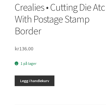
Crealies • Cutting Die Atc
With Postage Stamp
Border
kr
136.00
1 på lager
Crealies
Legg i handlekurv
•
Cutting
Die
Atc