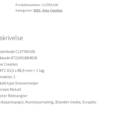
With
Produktnummer:
CLXTRA100
Postage
Kategorier:
DIES
,
Dies Crealies
Stamp
Border
antall
skrivelse
ikkelkode CLXTRA100
ekkode 8721001884018
e Crealies
ATC 63,5 x 88,9 mm + 1 lag
mdeler 2
ukttype Stansemaljer
riale Metall
ster Rektangler
ikasjonspapir, Kunstjournaling, Blandet media, Scrapbo