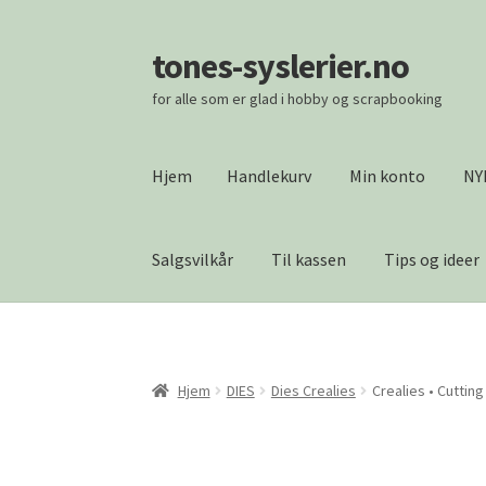
tones-syslerier.no
Hopp
Hopp
til
til
for alle som er glad i hobby og scrapbooking
navigasjon
innhold
Hjem
Handlekurv
Min konto
NY
Salgsvilkår
Til kassen
Tips og ideer
Hjem
Handlekurv
Min konto
NYHETER
Om os
Vipps Checkout
Hjem
DIES
Dies Crealies
Crealies • Cuttin