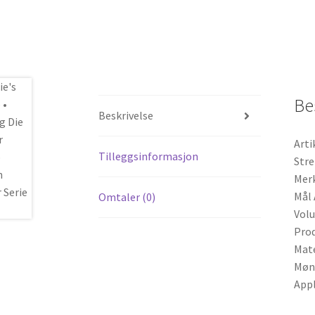
Be
Beskrivelse
Art
Tilleggsinformasjon
Str
Merk
Mål 
Omtaler (0)
Volu
Prod
Mate
Møn
Appl